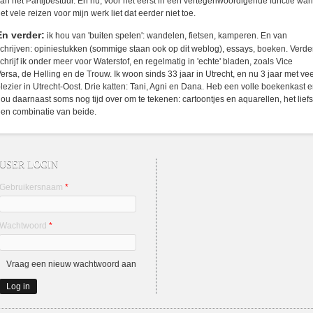
an het Partijbestuur. En nu, voor het eerst in een vertegenwoordigende functie wan
et vele reizen voor mijn werk liet dat eerder niet toe.
En verder:
ik hou van 'buiten spelen': wandelen, fietsen, kamperen. En van
chrijven: opiniestukken (sommige staan ook op dit weblog), essays, boeken. Verde
chrijf ik onder meer voor Waterstof, en regelmatig in 'echte' bladen, zoals Vice
ersa, de Helling en de Trouw. Ik woon sinds 33 jaar in Utrecht, en nu 3 jaar met vee
lezier in Utrecht-Oost. Drie katten: Tani, Agni en Dana. Heb een volle boekenkast 
ou daarnaast soms nog tijd over om te tekenen: cartoontjes en aquarellen, het liefs
en combinatie van beide.
USER LOGIN
Gebruikersnaam
*
Wachtwoord
*
Vraag een nieuw wachtwoord aan