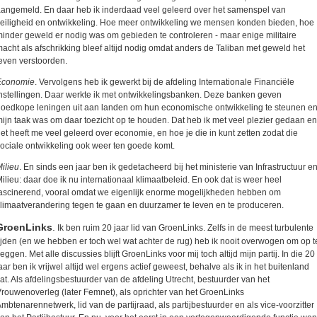
angemeld. En daar heb ik inderdaad veel geleerd over het samenspel van
eiligheid en ontwikkeling. Hoe meer ontwikkeling we mensen konden bieden, hoe
inder geweld er nodig was om gebieden te controleren - maar enige militaire
acht als afschrikking bleef altijd nodig omdat anders de Taliban met geweld het
even verstoorden.
Economie
. Vervolgens heb ik gewerkt bij de afdeling Internationale Financiële
nstellingen. Daar werkte ik met ontwikkelingsbanken. Deze banken geven
oedkope leningen uit aan landen om hun economische ontwikkeling te steunen e
ijn taak was om daar toezicht op te houden. Dat heb ik met veel plezier gedaan en
et heeft me veel geleerd over economie, en hoe je die in kunt zetten zodat die
ociale ontwikkeling ook weer ten goede komt.
ilieu
. En sinds een jaar ben ik gedetacheerd bij het ministerie van Infrastructuur e
ilieu: daar doe ik nu internationaal klimaatbeleid. En ook dat is weer heel
ascinerend, vooral omdat we eigenlijk enorme mogelijkheden hebben om
limaatverandering tegen te gaan en duurzamer te leven en te produceren.
GroenLinks
.
Ik ben ruim 20 jaar lid van GroenLinks. Zelfs in de meest turbulente
ijden (en we hebben er toch wel wat achter de rug) heb ik nooit overwogen om op t
eggen. Met alle discussies blijft GroenLinks voor mij toch altijd mijn partij. In die 20
aar ben ik vrijwel altijd wel ergens actief geweest, behalve als ik in het buitenland
at. Als afdelingsbestuurder van de afdeling Utrecht, bestuurder van het
rouwenoverleg (later Femnet), als oprichter van het GroenLinks
mbtenarennetwerk, lid van de partijraad, als partijbestuurder en als vice-voorzitter