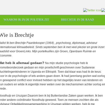
WAAROM IK IN DE POLITIEK ZIT
BRECHTJE IN DE RAAD
Wie is Brechtje
allo! Ik ben Brechtje Paardekooper (1964) , psycholoog, diplomaat, adviseur
nternationaal klimaatbeleid. Sinds september ben ik met veel plezier en grote inzet
aadslid voor GroenLinks. Mijn portefeuilles zijn Groen, Openbare Ruimte en
Economie.
Wat heb ik allemaal gedaan?
Na mijn studie psychologie heb ik
romotieonderzoek gedaan en mijn proefschrift geschreven over Sudanese
luchtelingenkinderen in Uganda en Ethiopië. Toen dat klaar was had ik de keus:
oor in de psychologie of iets anders gaan doen. Ik had jarenlang gezien wat oorlo
n gewapend conflict voor invloed hebben op het dagelijks leven van kinderen en
un ouders en wilde ik eigenlijk meer weten over de mechanismen achter oorlog e
rede.
Noodhulp en Uruzgan
.Daarom ben ik bij Buitenlandse Zaken gaan werken. Ik ben
nder andere coördinator Noodhulp geweest. Toen ze mensen zochten die als
dviseur Ontwikkelingssamenwerking in Uruzgan wilden werken, heb ik me