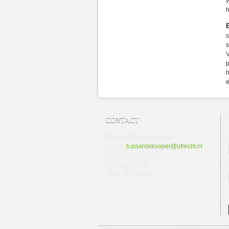
v
h
s
s
V
p
h
e
CONTACT
Brechtje Paardekooper
e-mail:
b.paardekooper@utrecht.nl
Gemeente Utrecht
Postbus 16200
3500 CE Utrecht