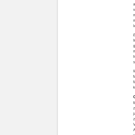
a
v
m
m
l
I
g
m
h
s
M
M
f
k
t
z
j
z
V
A