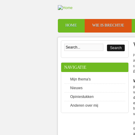
Skip to main content
HOME
WIE IS BRECHTJE
Main menu
Search form
H
i
r
NAVIGATIE
Mijn thema's
p
Nieuws
v
Opiniestukken
d
e
Anderen over mij
h
v
o
a